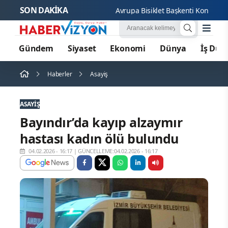
SON DAKİKA
Avrupa Bisiklet Başkenti Konya'da Bis
Gündem
Siyaset
Ekonomi
Dünya
İş Dün
Haberler
Asayiş
ASAYIŞ
Bayındır’da kayıp alzaymır
hastası kadın ölü bulundu
04.02.2026 - 16:17
|
GÜNCELLEME:04.02.2026 - 16:17