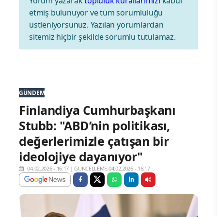
Yorum yazarak
topluluk kurallarımızı
kabul
etmiş bulunuyor ve tüm sorumluluğu
üstleniyorsunuz. Yazılan yorumlardan
sitemiz hiçbir şekilde sorumlu tutulamaz.
GÜNDEM
Finlandiya Cumhurbaşkanı
Stubb: "ABD’nin politikası,
değerlerimizle çatışan bir
ideolojiye dayanıyor"
04.02.2026 - 16:17
|
GÜNCELLEME:04.02.2026 - 16:17