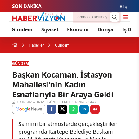
SON DAKİKA
Bilgesu Eren
Gündem
Siyaset
Ekonomi
Dünya
İş Dün
Haberler
Gündem
GÜNDEM
Başkan Kocaman, İstasyon
Mahallesi'nin Kadın
Esnaflarıyla Bir Araya Geldi
03.07.2026 - 14:47
|
GÜNCELLEME:03.07.2026 - 14:47
Samimi bir atmosferde gerçekleştirilen
programda Kartepe Belediye Başkanı