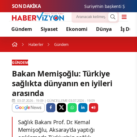
SON DAKİKA
Suriye’nin başkenti Şam’da yo
Gündem
Siyaset
Ekonomi
Dünya
İş Dün
Haberler
Gündem
GÜNDEM
Bakan Memişoğlu: Türkiye
sağlıkta dünyanın en iyileri
arasında
03.07.2026 - 19:09
|
GÜNCELLEME:03.07.2026 - 19:09
Sağlık Bakanı Prof. Dr. Kemal
Memişoğlu, Aksaray’da yaptığı