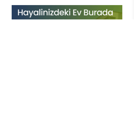
En Çok Okunan Haberler
71 İlde Uyuşturucu Operasyonu:
1.302 Şüpheli Yakalandı, 844 Kişi
Tutuklandı