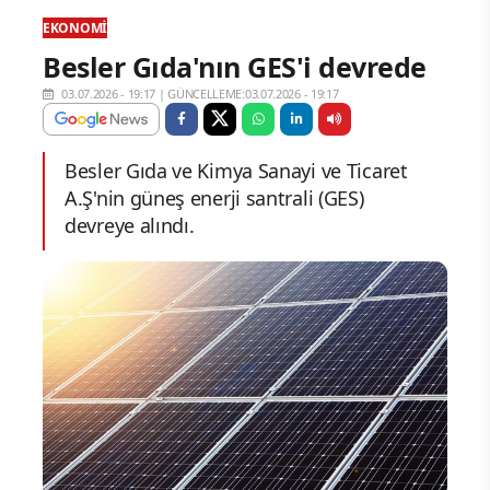
EKONOMI
Besler Gıda'nın GES'i devrede
03.07.2026 - 19:17
|
GÜNCELLEME:03.07.2026 - 19:17
Besler Gıda ve Kimya Sanayi ve Ticaret
A.Ş'nin güneş enerji santrali (GES)
devreye alındı.