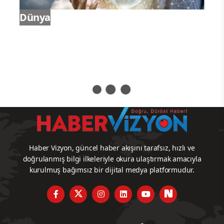
Xi Jinping, generalliğe terfi eden iki
subayı tebrik etti.
General rütbesi, Çin’de aktif görevdeki
subaylara verilen en yüksek askeri rütbe
olarak kabul ediliyor.
Yorum Yazın