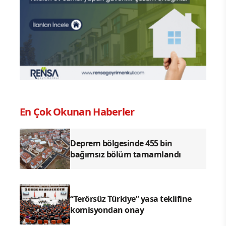
terfi sertifikası
03.07.2026 - 15:32
|
GÜNCELLEME:03.07.2026 - 15:32
Çin Cumhurbaşkanı ve Merkezi Askeri
Komisyon Başkanı Xi Jinping, bugün
düzenlenen törende iki subaya
generallik terfi sertifikalarını takdim
etti.
Çin Cumhurbaşkanı ve Merkezi Askeri
Komisyon Başkanı Xi Jinping, bugün
düzenlenen törende iki subaya generallik
terfi sertifikalarını takdim etti.