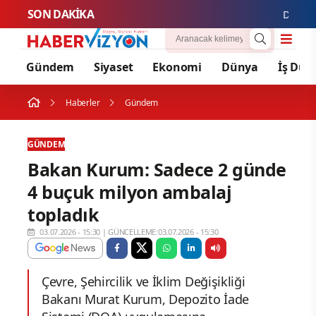
SON DAKİKA
Deprem bö
Gündem
Siyaset
Ekonomi
Dünya
İş Dün
Haberler
Gündem
GÜNDEM
Bakan Kurum: Sadece 2 günde
4 buçuk milyon ambalaj
topladık
03.07.2026 - 15:30
|
GÜNCELLEME:03.07.2026 - 15:30
Çevre, Şehircilik ve İklim Değişikliği
Bakanı Murat Kurum, Depozito İade