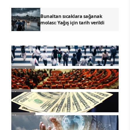
Merkezi Askeri Komisyon Disiplin
Denetim Komisyonu Sekreteri ve
Merkezi Askeri Komisyon Denetim
Komisyonu Direktörü Zhang Shuguang
ile Çin Halk Kurtuluş Ordusu Hava
Kuvvetleri Komutanı Wang Gang,
Beijing’de düzenlenen törenle
generalliğe terfi ettirildi.
Merkezi Askeri Komisyon Başkan
Yardımcısı Zhang Shengmin’in başkanlık
ettiği törende, Xi Jinping tarafından
imzalanan terfi emri okundu.