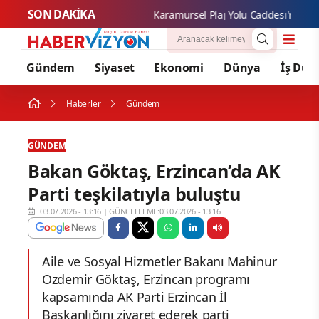
SON DAKİKA
Karamür
Gündem
Siyaset
Ekonomi
Dünya
İş Dün
Haberler
Gündem
GÜNDEM
Bakan Göktaş, Erzincan’da AK
Parti teşkilatıyla buluştu
03.07.2026 - 13:16
|
GÜNCELLEME:03.07.2026 - 13:16
Aile ve Sosyal Hizmetler Bakanı Mahinur
Özdemir Göktaş, Erzincan programı
kapsamında AK Parti Erzincan İl
Başkanlığını ziyaret ederek parti