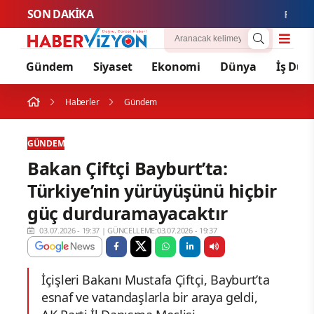
SON DAKİKA
Fenerbahç
Gündem
Siyaset
Ekonomi
Dünya
İş Dün
Haberler
Gündem
GÜNDEM
Bakan Çiftçi Bayburt’ta:
Türkiye’nin yürüyüşünü hiçbir
güç durduramayacaktır
03.07.2026 - 19:37
|
GÜNCELLEME:03.07.2026 - 19:37
İçişleri Bakanı Mustafa Çiftçi, Bayburt’ta
esnaf ve vatandaşlarla bir araya geldi,