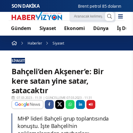
SON DAKİKA
Brent petrol 85 doların üzerine
Gündem
Siyaset
Ekonomi
Dünya
İş Dün
Haberler
Siyaset
SIYASET
Bahçeli’den Akşener’e: Bir
kere satan yine satar,
satacaktır
07.03.2023 - 11:31
|
GÜNCELLEME:07.03.2023 - 11:31
MHP lideri Bahçeli grup toplantısında
konuştu. İşte Bahçeli’nin