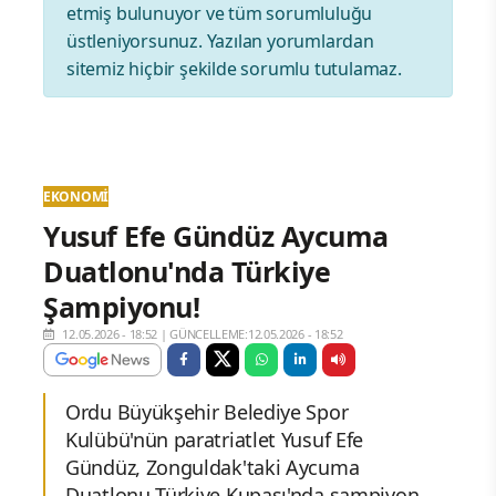
etmiş bulunuyor ve tüm sorumluluğu
üstleniyorsunuz. Yazılan yorumlardan
sitemiz hiçbir şekilde sorumlu tutulamaz.
EKONOMI
Yusuf Efe Gündüz Aycuma
Duatlonu'nda Türkiye
Şampiyonu!
12.05.2026 - 18:52
|
GÜNCELLEME:12.05.2026 - 18:52
Ordu Büyükşehir Belediye Spor
Kulübü'nün paratriatlet Yusuf Efe
Gündüz, Zonguldak'taki Aycuma
Duatlonu Türkiye Kupası'nda şampiyon