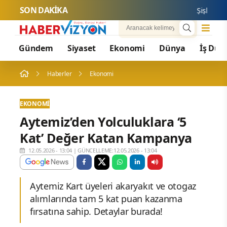
SON DAKİKA
Şişli’de Nil
Gündem
Siyaset
Ekonomi
Dünya
İş Dün
Haberler
Ekonomi
EKONOMI
Aytemiz’den Yolculuklara ‘5
Kat’ Değer Katan Kampanya
12.05.2026 - 13:04
|
GÜNCELLEME:12.05.2026 - 13:04
Aytemiz Kart üyeleri akaryakıt ve otogaz
alımlarında tam 5 kat puan kazanma
fırsatına sahip. Detaylar burada!