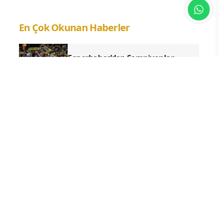
En Çok Okunan Haberler
Fenerbahçe’den Şampiyonlar
Ligi’nde kritik galibiyet: Sturm
Graz’ı 2-0 geçti
Terörsüz Türkiye yasa teklifinin
detayları belli oldu: Hangi suçlar
kapsam dışında kalacak?
Erdoğan’dan “Terörsüz Türkiye”
mesajı: Milli birlik ve huzur vurgusu