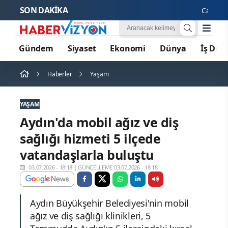
SON DAKİKA
Cansever '
Gündem
Siyaset
Ekonomi
Dünya
İş Dün
Haberler
Yaşam
YAŞAM
Aydın'da mobil ağız ve diş
sağlığı hizmeti 5 ilçede
vatandaşlarla buluştu
03.07.2026 - 18:18
|
GÜNCELLEME:03.07.2026 - 18:18
Aydın Büyükşehir Belediyesi'nin mobil
ağız ve diş sağlığı klinikleri, 5