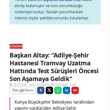
etmiş bulunuyor ve tüm sorumluluğu
üstleniyorsunuz. Yazılan yorumlardan
sitemiz hiçbir şekilde sorumlu tutulamaz.
GÜNDEM
Başkan Altay: “Adliye-Şehir
Hastanesi Tramvay Uzatma
Hattında Test Sürüşleri Öncesi
Son Aşamaya Geldik"
09.07.2026 - 14:52
|
GÜNCELLEME:09.07.2026 - 14:52
Konya Büyükşehir Belediyesi tarafından
yapımı sürdürülen Adliye-Şehir