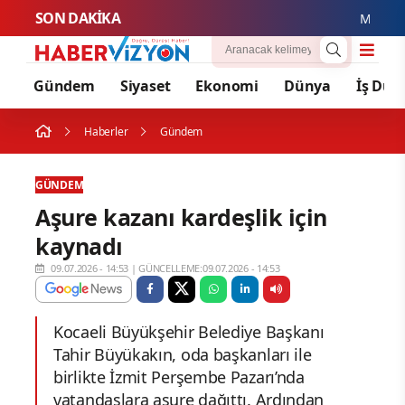
SON DAKİKA
M Lisa ve D
Gündem
Siyaset
Ekonomi
Dünya
İş Dün
Haberler
Gündem
GÜNDEM
Aşure kazanı kardeşlik için
kaynadı
09.07.2026 - 14:53
|
GÜNCELLEME:09.07.2026 - 14:53
Kocaeli Büyükşehir Belediye Başkanı
Tahir Büyükakın, oda başkanları ile
birlikte İzmit Perşembe Pazarı’nda
vatandaşlara aşure dağıttı. Ardından