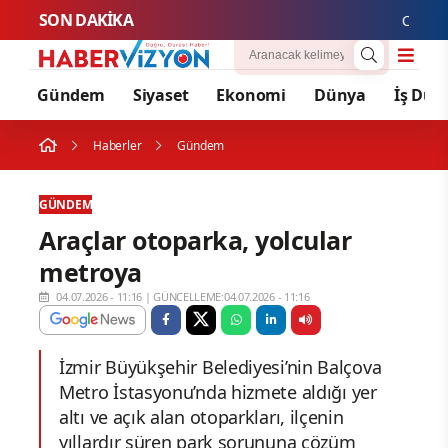
SON DAKİKA
Cansever H
Gündem
Siyaset
Ekonomi
Dünya
İş Dün
Haberler
Gündem
GÜNDEM
Araçlar otoparka, yolcular
metroya
04.07.2026 - 11:16
|
GÜNCELLEME:04.07.2026 - 11:16
İzmir Büyükşehir Belediyesi’nin Balçova
Metro İstasyonu’nda hizmete aldığı yer
altı ve açık alan otoparkları, ilçenin
yıllardır süren park sorununa çözüm