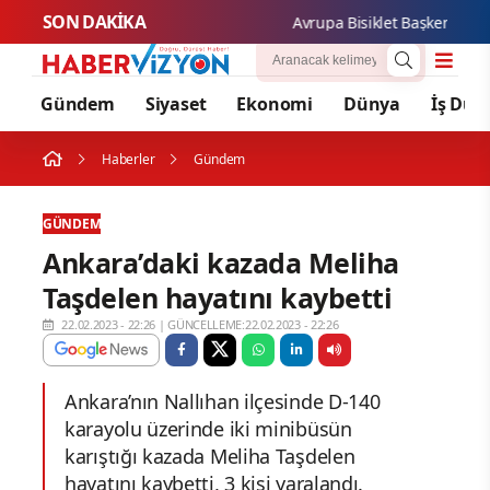
SON DAKİKA
Avrupa Bisiklet Başkenti Konya
Gündem
Siyaset
Ekonomi
Dünya
İş Dün
Haberler
Gündem
GÜNDEM
Ankara’daki kazada Meliha
Taşdelen hayatını kaybetti
22.02.2023 - 22:26
|
GÜNCELLEME:22.02.2023 - 22:26
Ankara’nın Nallıhan ilçesinde D-140
karayolu üzerinde iki minibüsün
karıştığı kazada Meliha Taşdelen
hayatını kaybetti, 3 kişi yaralandı.