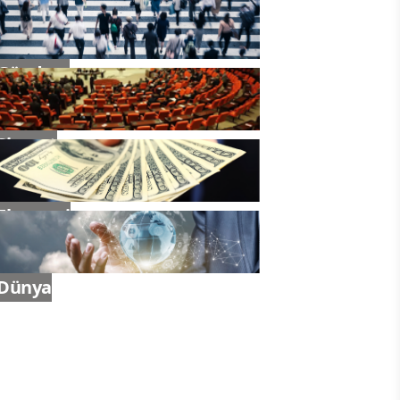
Gündem
Siyaset
Ekonomi
Dünya