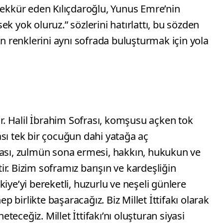
şekkür eden Kılıçdaroğlu, Yunus Emre’nin
k yok oluruz.” sözlerini hatırlattı, bu sözden
ün renklerini aynı sofrada buluşturmak için yola
ır. Halil İbrahim Sofrası, komşusu açken tok
sı tek bir çocuğun dahi yatağa aç
rası, zulmün sona ermesi, hakkın, hukukun ve
r. Bizim soframız barışın ve kardeşliğin
iye’yi bereketli, huzurlu ve neşeli günlere
ep birlikte başaracağız. Biz Millet İttifakı olarak
neteceğiz. Millet İttifakı’nı oluşturan siyasi