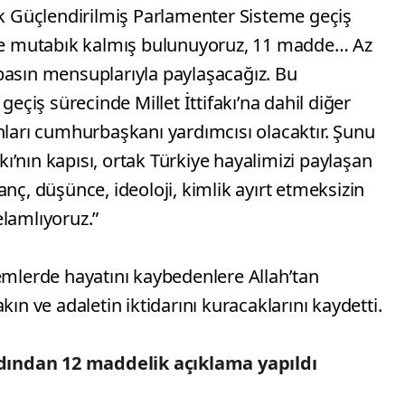
ak Güçlendirilmiş Parlamenter Sisteme geçiş
 de mutabık kalmış bulunuyoruz, 11 madde… Az
basın mensuplarıyla paylaşacağız. Bu
iş sürecinde Millet İttifakı’na dahil diğer
nları cumhurbaşkanı yardımcısı olacaktır. Şunu
akı’nın kapısı, ortak Türkiye hayalimizi paylaşan
nç, düşünce, ideoloji, kimlik ayırt etmeksizin
elamlıyoruz.”
lerde hayatını kaybedenlere Allah’tan
kın ve adaletin iktidarını kuracaklarını kaydetti.
ardından 12 maddelik açıklama yapıldı