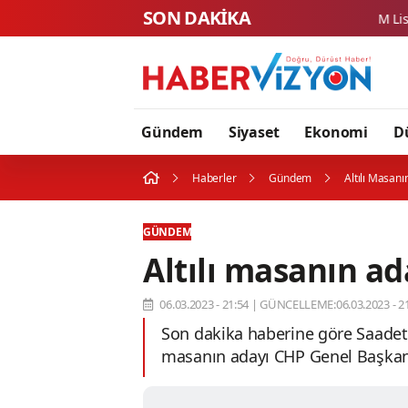
SON DAKİKA
Gündem
Siyaset
Ekonomi
D
Haberler
Gündem
Altılı Masanı
GÜNDEM
Altılı masanın ad
06.03.2023 - 21:54
|
GÜNCELLEME:06.03.2023 - 21
Son dakika haberine göre Saadet P
masanın adayı CHP Genel Başkanı