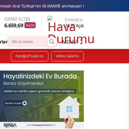
M Lisa ve Dolu Kadehi Ters 
GRAM ALTIN
İSTANBUL
6.659,69
24.2° Açık
%2,59
MENU
rlar
Fotoğraf Galerisi
Video Galerisi