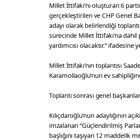
Millet İttifakı’nı oluşturan 6 part
gerçekleştirilen ve CHP Genel 
adayı olarak belirlendiği toplan
sürecinde Millet İttifakı’na dahi
yardımcısı olacaktır.” ifadesine ye
Millet İttifakı’nın toplantısı Saa
Karamollaoğlu’nun ev sahipliğind
Toplantı sonrası genel başkanlar,
Kılıçdaroğlu’nun adaylığının aç
imzalanan “Güçlendirilmiş Parla
başlığını taşıyan 12 maddelik met