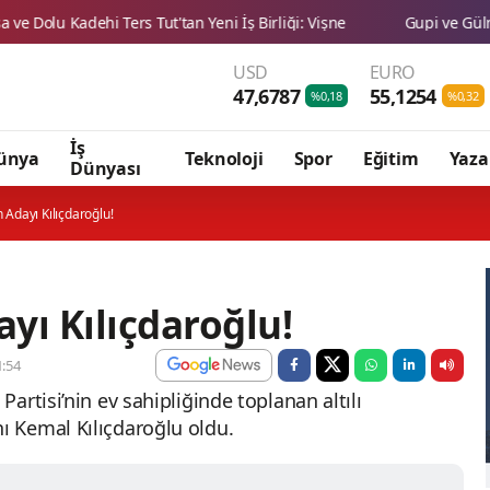
USD
EURO
47,6787
55,1254
%0,18
%0,32
İş
ünya
Teknoloji
Spor
Eğitim
Yaza
Dünyası
n Adayı Kılıçdaroğlu!
ayı Kılıçdaroğlu!
:54
artisi’nin ev sahipliğinde toplanan altılı
 Kemal Kılıçdaroğlu oldu.