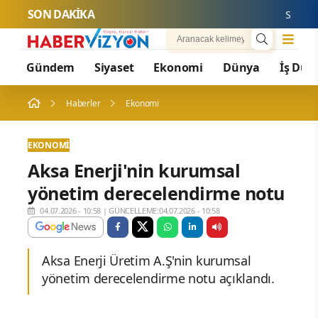
SON DAKİKA
Sığacık'ta
Gündem
Siyaset
Ekonomi
Dünya
İş Dün
Haberler
Ekonomi
EKONOMI
Aksa Enerji'nin kurumsal
yönetim derecelendirme notu
04.07.2026 - 10:58
|
GÜNCELLEME:04.07.2026 - 10:58
Aksa Enerji Üretim A.Ş'nin kurumsal
yönetim derecelendirme notu açıklandı.