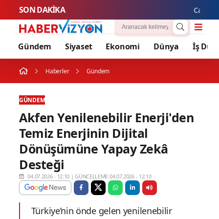
SON DAKİKA
Cansever Ha
Gündem
Siyaset
Ekonomi
Dünya
İş Dün
Haberler
Gündem
GÜNDEM
Akfen Yenilenebilir Enerji'den
Temiz Enerjinin Dijital
Dönüşümüne Yapay Zekâ
Desteği
04.07.2026 - 12:10
|
GÜNCELLEME:04.07.2026 - 12:10
Türkiye’nin önde gelen yenilenebilir