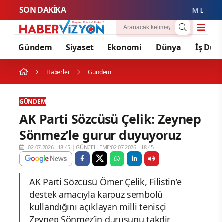
SON DAKİKA
M Lisa ve Dol
Gündem
Siyaset
Ekonomi
Dünya
İş Dün
Haberler
Gündem
GÜNDEM
AK Parti Sözcüsü Çelik: Zeynep
Sönmez’le gurur duyuyoruz
02.07.2026 - 18:45
|
GÜNCELLEME:02.07.2026 - 18:45
AK Parti Sözcüsü Ömer Çelik, Filistin’e
destek amacıyla karpuz sembolü
kullandığını açıklayan milli tenisçi
Zeynep Sönmez’in duruşunu takdir