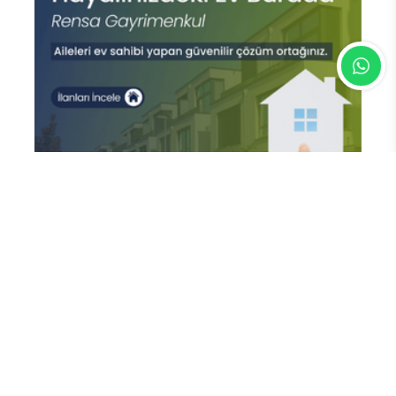
En Çok Okunan Haberler
Kemer Belediyesi'nden esnafa sıfır
atık bilgilendirmesi