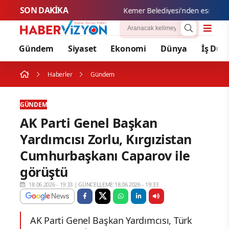
SON DAKİKA
Kemer Belediyesi'nden esnafa sıfır
Gündem
Siyaset
Ekonomi
Dünya
İş Dün
Haberler
Gündem
GÜNDEM
AK Parti Genel Başkan
Yardımcısı Zorlu, Kırgızistan
Cumhurbaşkanı Caparov ile
görüştü
18.06.2026 - 19:33
|
GÜNCELLEME:18.06.2026 - 19:33
AK Parti Genel Başkan Yardımcısı, Türk