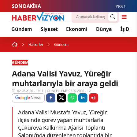
SON DAKİKA
YKS tercihlerind
Gündem
Siyaset
Ekonomi
Dünya
İş Dün
Haberler
Gündem
GÜNDEM
Adana Valisi Yavuz, Yüreğir
muhtarlarıyla bir araya geldi
02.07.2026 - 17:11
|
GÜNCELLEME:02.07.2026 - 17:11
Adana Valisi Mustafa Yavuz, Yüreğir
ilçesinde görev yapan muhtarlarla
Çukurova Kalkınma Ajansı Toplantı
Salonu’nda düzenlenen toplantıda bir