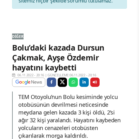
sitemiz hiçbir şekilde sorumlu tutulamaz.
DIĞER
Bolu’daki kazada Dursun
Çakmak, Ayşe Özdemir
hayatını kaybetti
06.11.2022 - 20:16
|
GÜNCELLEME:06.11.2022 - 20:16
TEM Otoyolu’nun Bolu kesiminde yolcu
otobüsünün devrilmesi neticesinde
meydana gelen kazada 3 kişi öldü, 2’si
ağır 32 kişi yaralandı. Hayatını kaybeden
yolcuların cenazeleri otobüsten
çıkarılarak morga kaldırıldı.