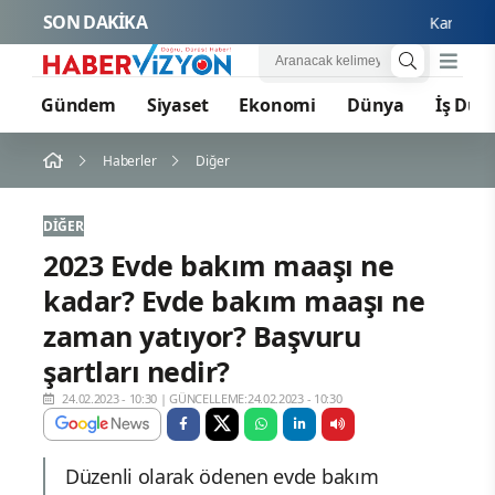
SON DAKİKA
Karamürsel P
Gündem
Siyaset
Ekonomi
Dünya
İş Dün
Haberler
Diğer
DIĞER
2023 Evde bakım maaşı ne
kadar? Evde bakım maaşı ne
zaman yatıyor? Başvuru
şartları nedir?
24.02.2023 - 10:30
|
GÜNCELLEME:24.02.2023 - 10:30
Düzenli olarak ödenen evde bakım