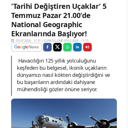
'Tarihi Değiştiren Uçaklar' 5
Temmuz Pazar 21.00'de
National Geographic
Ekranlarında Başlıyor!
03.07.2026 - 11:15
|
GÜNCELLEME:03.07.2026 - 11:15
Havacılığın 125 yıllık yolculuğunu
keşfeden bu belgesel, ikonik uçakların
dünyamızı nasıl kökten değiştirdiğini ve
bu başarıların ardındaki dahiyane
mühendisliği gözler önüne seriyor.