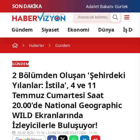
SON DAKİKA
Adalet Bakanı Gürlek, Uğur Mu
Gündem
Siyaset
Ekonomi
Dünya
İş Dün
Haberler
Gündem
GÜNDEM
2 Bölümden Oluşan 'Şehirdeki
Yılanlar: İstila', 4 ve 11
Temmuz Cumartesi Saat
20.00'de National Geographic
WILD Ekranlarında
İzleyicilerle Buluşuyor!
03.07.2026 - 11:16
|
GÜNCELLEME:03.07.2026 - 11:16